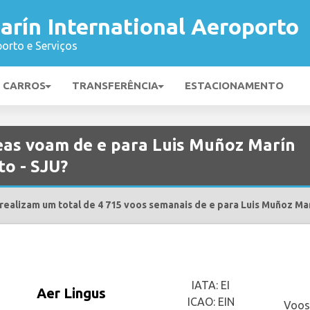
rín International Aeroporto
orto e Serviços
E CARROS
TRANSFERÊNCIA
ESTACIONAMENTO
as voam de e para Luis Muñoz Marín
to - SJU?
ealizam um total de 4 715 voos semanais de e para Luis Muñoz Mar
IATA: EI
Aer Lingus
ICAO: EIN
Voos