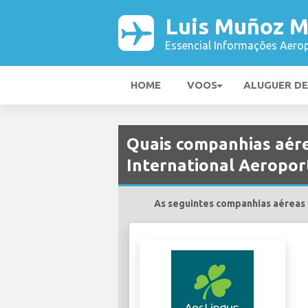
Luis Muñoz Ma
Essencial Informações Aerop
HOME
VOOS
ALUGUER D
Quais companhias aére
International Aeropor
As seguintes companhias aéreas r