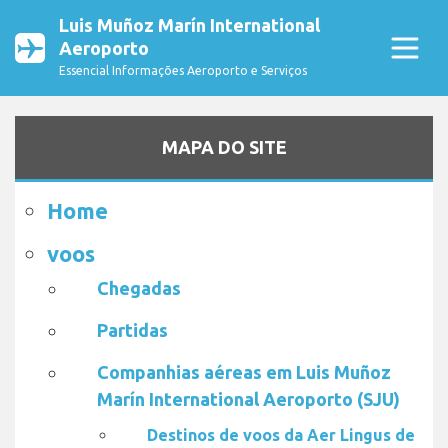
Luis Muñoz Marín International
Aeroporto
Essencial Informações Aeroporto e Serviços
MAPA DO SITE
Home
voos
Chegadas
Partidas
Companhias aéreas em Luis Muñoz
Marín International Aeroporto (SJU)
Destinos de voos da Aer Lingus de