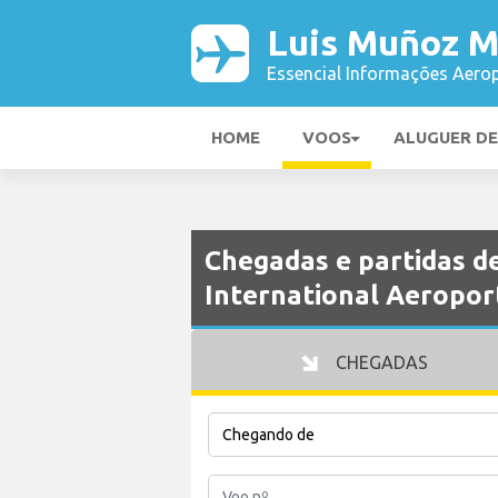
Luis Muñoz Ma
Essencial Informações Aerop
HOME
VOOS
ALUGUER D
Chegadas e partidas d
International Aeropor
CHEGADAS