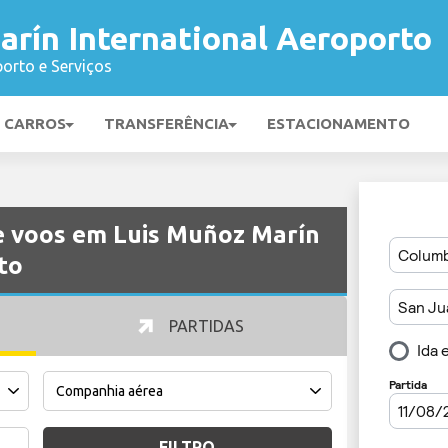
rín International Aeroporto
orto e Serviços
E CARROS
TRANSFERÊNCIA
ESTACIONAMENTO
e voos em Luis Muñoz Marín
to
PARTIDAS
FILTRO