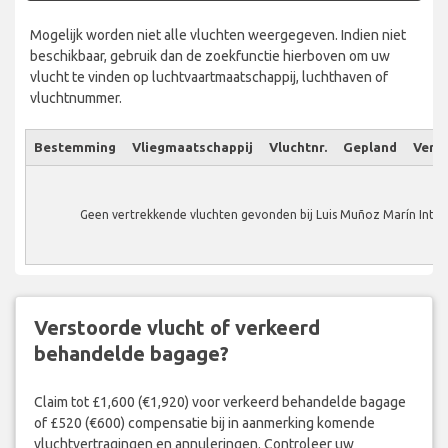
Mogelijk worden niet alle vluchten weergegeven. Indien niet
beschikbaar, gebruik dan de zoekfunctie hierboven om uw
vlucht te vinden op luchtvaartmaatschappij, luchthaven of
vluchtnummer.
Bestemming
Vliegmaatschappij
Vluchtnr.
Gepland
Verw.
Geen vertrekkende vluchten gevonden bij Luis Muñoz Marín Inter
Verstoorde vlucht of verkeerd
behandelde bagage?
Claim tot £1,600 (€1,920) voor verkeerd behandelde bagage
of £520 (€600) compensatie bij in aanmerking komende
vluchtvertragingen en annuleringen. Controleer uw