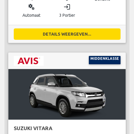
miscellaneous_services
login
Automaat
3 Portier
DETAILS WEERGEVEN...
MIDDENKLASSE
SUZUKI VITARA