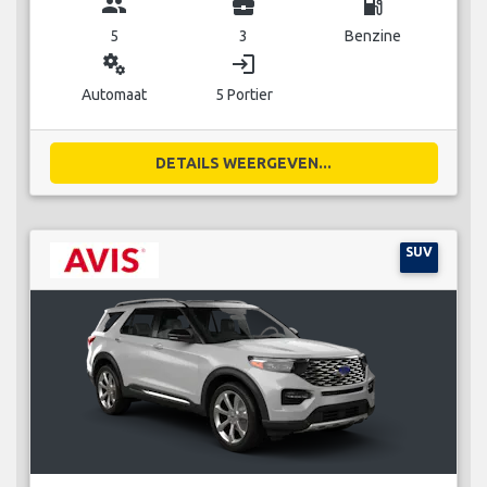
group
business_center
local_gas_station
5
3
Benzine
miscellaneous_services
login
Automaat
5 Portier
DETAILS WEERGEVEN...
SUV