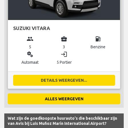
SUZUKI VITARA
group
business_center
local_gas_station
5
3
Benzine
miscellaneous_services
login
Automaat
5 Portier
DETAILS WEERGEVEN...
ALLES WEERGEVEN
Wat zijn de goedkoopste huurauto's die beschikbaar zijn
van Avis bij Luis Muñoz Marín International Airport?