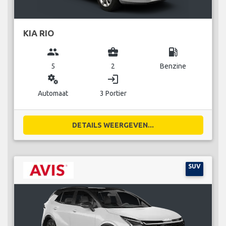
KIA RIO
group
business_center
local_gas_station
5
2
Benzine
miscellaneous_services
login
Automaat
3 Portier
DETAILS WEERGEVEN...
SUV