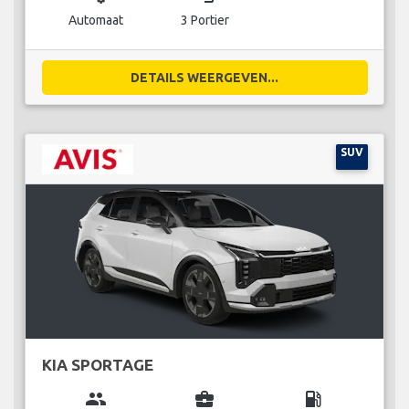
Automaat
3 Portier
DETAILS WEERGEVEN...
SUV
KIA SPORTAGE
group
business_center
local_gas_station