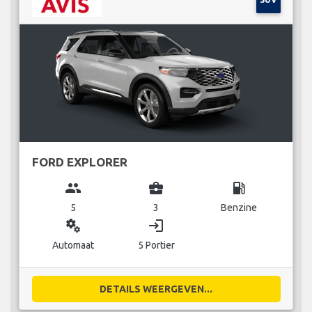
FORD EXPLORER
group
business_center
local_gas_station
5
3
Benzine
miscellaneous_services
login
Automaat
5 Portier
DETAILS WEERGEVEN...