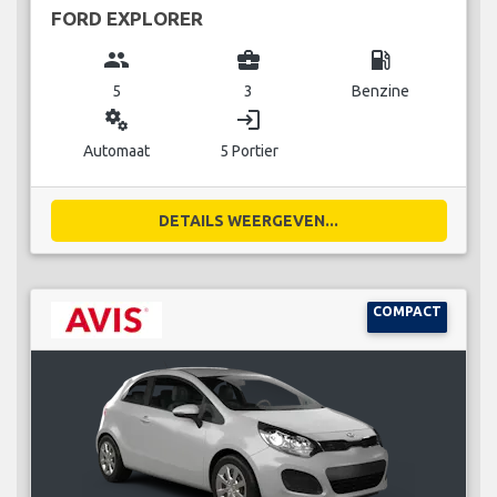
FORD EXPLORER
group
business_center
local_gas_station
5
3
Benzine
miscellaneous_services
login
Automaat
5 Portier
DETAILS WEERGEVEN...
COMPACT