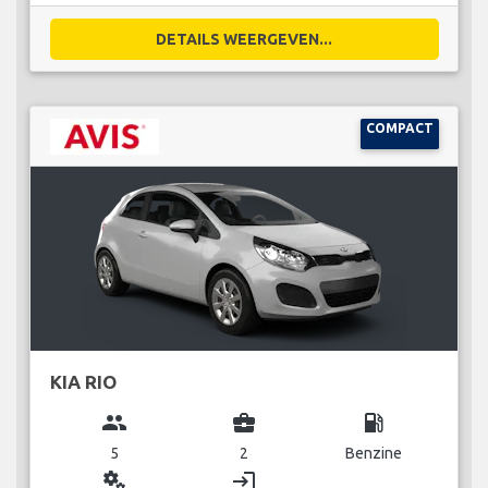
DETAILS WEERGEVEN...
COMPACT
KIA RIO
group
business_center
local_gas_station
5
2
Benzine
miscellaneous_services
login