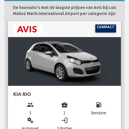
De huurauto's met de laagste prijzen van Avis bij Luis
Muñoz Marín International Airport per categorie zijn:
COMPACT
KIA RIO
group
business_center
local_gas_station
5
2
Benzine
miscellaneous_services
login
Automaat
3 Portier