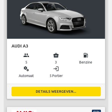
AUDI A3
group
business_center
local_gas_station
5
3
Benzine
miscellaneous_services
login
Automaat
5 Portier
DETAILS WEERGEVEN...
SUV