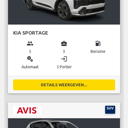
KIA SPORTAGE
group
business_center
local_gas_station
5
3
Benzine
miscellaneous_services
login
Automaat
5 Portier
DETAILS WEERGEVEN...
SUV