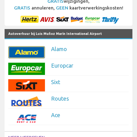
GRATIS
wijzigingen,
GRATIS
annuleren,
GEEN
kaartverwerkingskosten!
Autoverhuur bij Luis Muñoz Marín International Airport
Alamo
Europcar
Sixt
Routes
Ace