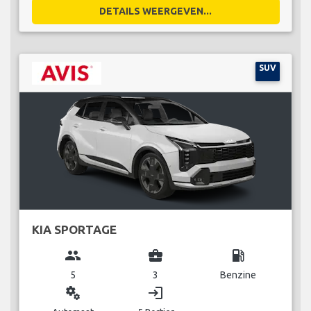
DETAILS WEERGEVEN...
SUV
KIA SPORTAGE
group
business_center
local_gas_station
5
3
Benzine
miscellaneous_services
login