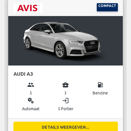
COMPACT
AUDI A3
group
business_center
local_gas_station
5
3
Benzine
miscellaneous_services
login
Automaat
5 Portier
DETAILS WEERGEVEN...