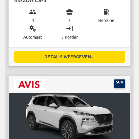
MAZDA CX-5
group
business_center
local_gas_station
4
2
Benzine
miscellaneous_services
login
Automaat
3 Portier
DETAILS WEERGEVEN...
SUV