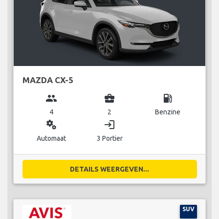
MAZDA CX-5
group
business_center
local_gas_station
4
2
Benzine
miscellaneous_services
login
Automaat
3 Portier
DETAILS WEERGEVEN...
SUV