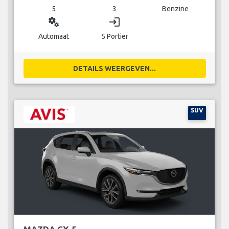
5
3
Benzine
miscellaneous_services
login
Automaat
5 Portier
DETAILS WEERGEVEN...
SUV