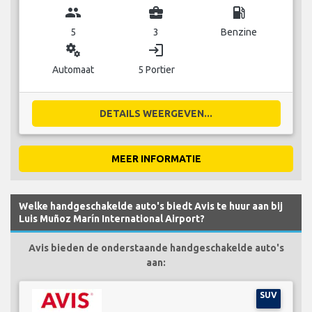
group
business_center
local_gas_station
5
3
Benzine
miscellaneous_services
login
Automaat
5 Portier
DETAILS WEERGEVEN...
MEER INFORMATIE
Welke handgeschakelde auto's biedt Avis te huur aan bij
Luis Muñoz Marín International Airport?
Avis bieden de onderstaande handgeschakelde auto's
aan:
SUV