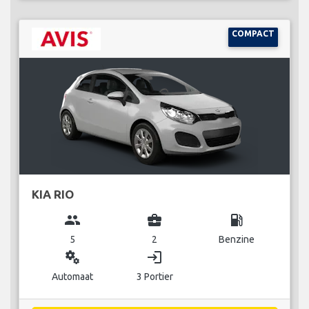
COMPACT
KIA RIO
group
business_center
local_gas_station
5
2
Benzine
miscellaneous_services
login
Automaat
3 Portier