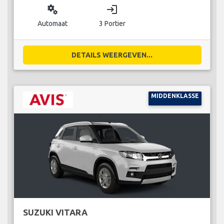
miscellaneous_services
login
Automaat
3 Portier
DETAILS WEERGEVEN...
MIDDENKLASSE
SUZUKI VITARA