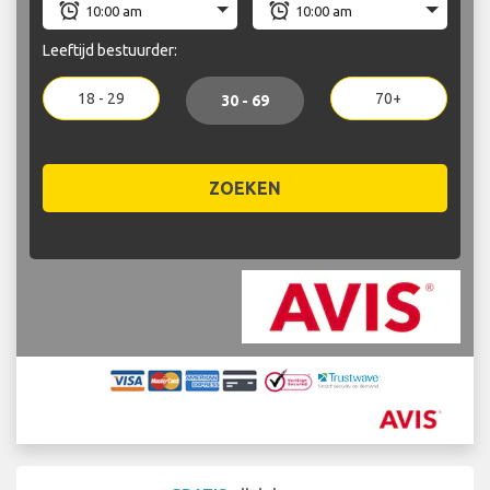
Leeftijd bestuurder:
18 - 29
70+
30 - 69
ZOEKEN