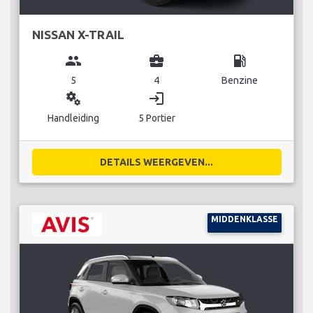
NISSAN X-TRAIL
group
business_center
local_gas_station
5
4
Benzine
miscellaneous_services
login
Handleiding
5 Portier
DETAILS WEERGEVEN...
MIDDENKLASSE