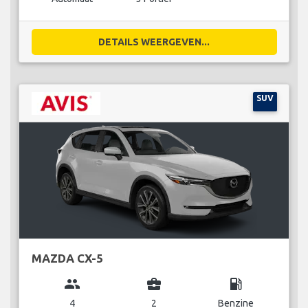
DETAILS WEERGEVEN...
SUV
MAZDA CX-5
group
business_center
local_gas_station
4
2
Benzine