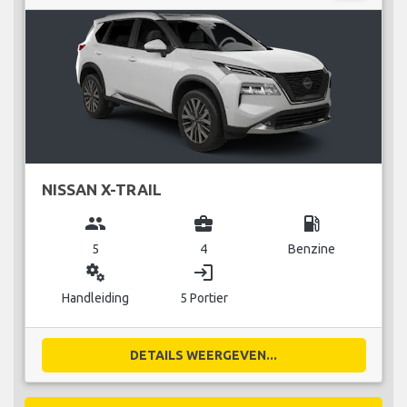
NISSAN X-TRAIL
group
business_center
local_gas_station
5
4
Benzine
miscellaneous_services
login
Handleiding
5 Portier
DETAILS WEERGEVEN...