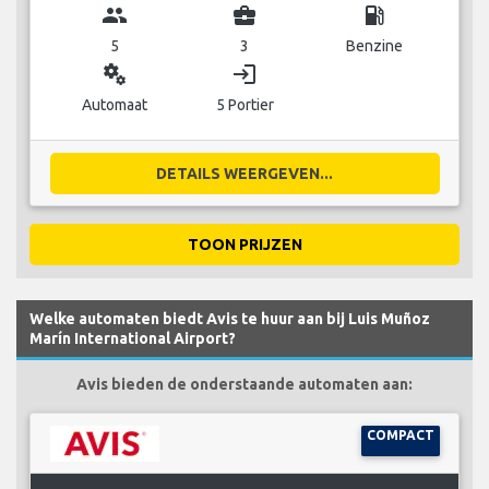
group
business_center
local_gas_station
5
3
Benzine
miscellaneous_services
login
Automaat
5 Portier
DETAILS WEERGEVEN...
TOON PRIJZEN
Welke automaten biedt Avis te huur aan bij Luis Muñoz
Marín International Airport?
Avis bieden de onderstaande automaten aan:
COMPACT