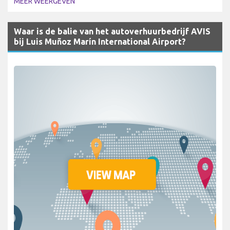
MEER WEERGEVEN
Waar is de balie van het autoverhuurbedrijf AVIS
bij Luis Muñoz Marín International Airport?