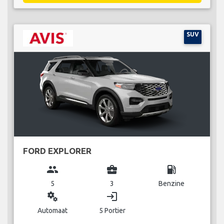
SUV
FORD EXPLORER
group
business_center
local_gas_station
5
3
Benzine
miscellaneous_services
login
Automaat
5 Portier