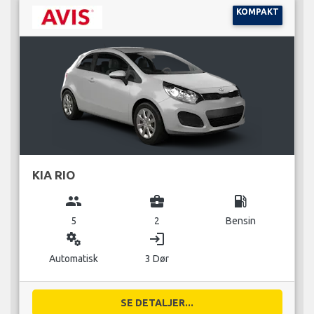
KOMPAKT
KIA RIO
group
business_center
local_gas_station
5
2
Bensin
miscellaneous_services
login
Automatisk
3 Dør
SE DETALJER...