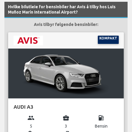
Hvilke bilutleie for bensinbiler har Avis å tilby hos Luis
Muñoz Marín International Airport?
Avis tilbyr følgende bensinbiler:
KOMPAKT
AUDI A3
group
business_center
local_gas_station
5
3
Bensin