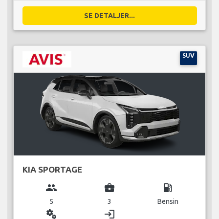
SE DETALJER...
SUV
KIA SPORTAGE
group
business_center
local_gas_station
5
3
Bensin
miscellaneous_services
login