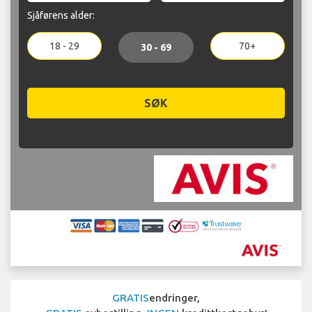
Sjåførens alder:
18 - 29
70+
30 - 69
SØK
GRATIS
endringer,