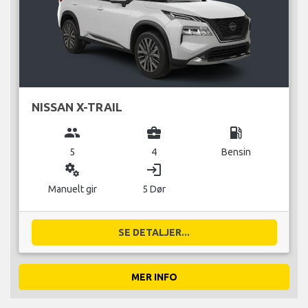
NISSAN X-TRAIL
group
business_center
local_gas_station
5
4
Bensin
miscellaneous_services
login
Manuelt gir
5 Dør
SE DETALJER...
MER INFO