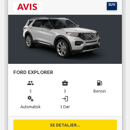
SUV
FORD EXPLORER
group
business_center
local_gas_station
5
3
Bensin
miscellaneous_services
login
Automatisk
5 Dør
SE DETALJER...