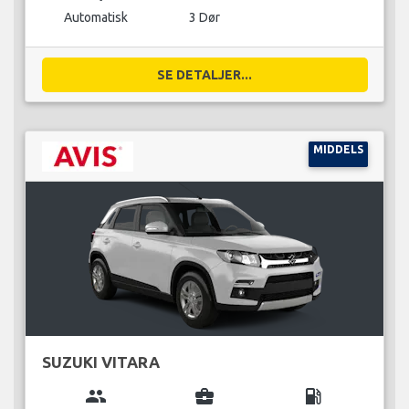
Automatisk
3 Dør
SE DETALJER...
MIDDELS
SUZUKI VITARA
group
business_center
local_gas_station