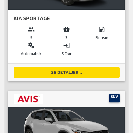
KIA SPORTAGE
group
business_center
local_gas_station
5
3
Bensin
miscellaneous_services
login
Automatisk
5 Dør
SE DETALJER...
SUV