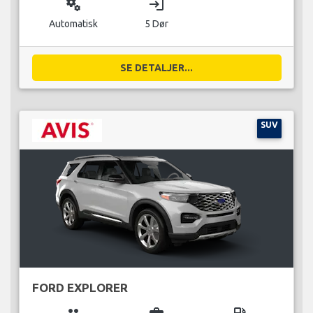
miscellaneous_services
login
Automatisk
5 Dør
SE DETALJER...
SUV
FORD EXPLORER