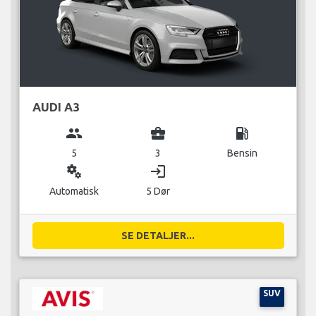
AUDI A3
group
business_center
local_gas_station
5
3
Bensin
miscellaneous_services
login
Automatisk
5 Dør
SE DETALJER...
SUV