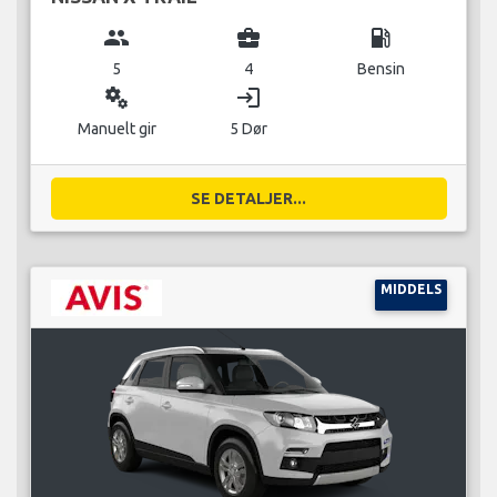
group
business_center
local_gas_station
5
4
Bensin
miscellaneous_services
login
Manuelt gir
5 Dør
SE DETALJER...
MIDDELS