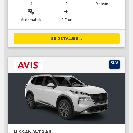
4
2
Bensin
miscellaneous_services
login
Automatisk
3 Dør
SE DETALJER...
SUV
NISSAN X-TRAIL