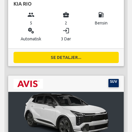
KIA RIO
group
business_center
local_gas_station
5
2
Bensin
miscellaneous_services
login
Automatisk
3 Dør
SE DETALJER...
SUV