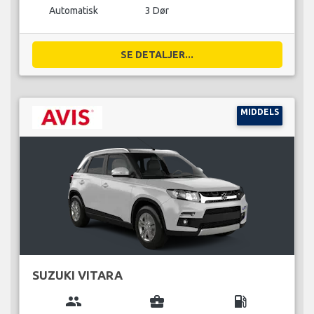
Automatisk
3 Dør
SE DETALJER...
MIDDELS
SUZUKI VITARA
group
business_center
local_gas_station