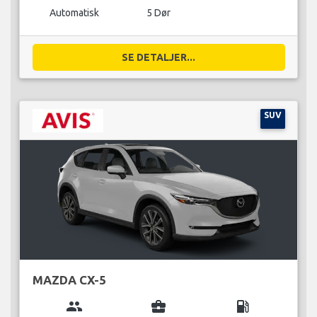
Automatisk
5 Dør
SE DETALJER...
SUV
MAZDA CX-5
group
business_center
local_gas_station