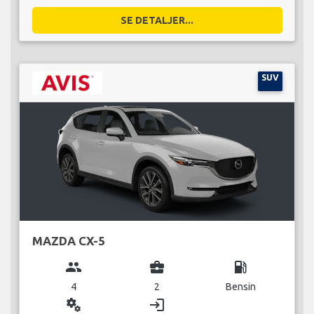
SE DETALJER...
SUV
MAZDA CX-5
group
business_center
local_gas_station
4
2
Bensin
miscellaneous_services
login