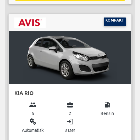
KOMPAKT
KIA RIO
group
business_center
local_gas_station
5
2
Bensin
miscellaneous_services
login
Automatisk
3 Dør