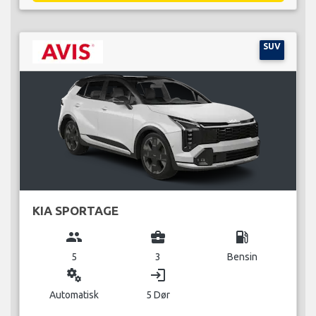
SUV
KIA SPORTAGE
group
business_center
local_gas_station
5
3
Bensin
miscellaneous_services
login
Automatisk
5 Dør