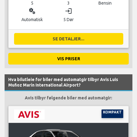
5
3
Bensin
miscellaneous_services
login
Automatisk
5 Dør
SE DETALJER...
VIS PRISER
Hva bilutleie for biler med automatgir tilbyr Avis Luis
Muñoz Marín International Airport?
Avis tilbyr følgende biler med automatgir:
KOMPAKT