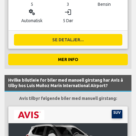
5
3
Bensin
miscellaneous_services
login
Automatisk
5 Dør
SE DETALJER...
MER INFO
Hvilke bilutleie for biler med manuell girstang har Avis å
tilby hos Luis Muñoz Marín International Airport?
Avis tilbyr følgende biler med manuell girstang:
SUV