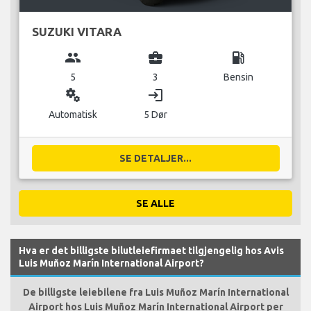
SUZUKI VITARA
group
business_center
local_gas_station
5
3
Bensin
miscellaneous_services
login
Automatisk
5 Dør
SE DETALJER...
SE ALLE
Hva er det billigste bilutleiefirmaet tilgjengelig hos Avis
Luis Muñoz Marín International Airport?
De billigste leiebilene fra Luis Muñoz Marín International
Airport hos Luis Muñoz Marín International Airport per