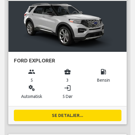
FORD EXPLORER
group
business_center
local_gas_station
5
3
Bensin
miscellaneous_services
login
Automatisk
5 Dør
SE DETALJER...