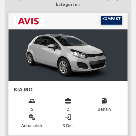
kategori er:
KOMPAKT
KIA RIO
group
business_center
local_gas_station
5
2
Bensin
miscellaneous_services
login
Automatisk
3 Dør