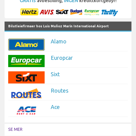
GRATIS
avbestilling,
INGEN
kredittkortgebyr!
Bilutleiefirmaer hos Luis Muñoz Marín International Airport
Alamo
Europcar
Sixt
Routes
Ace
SE MER