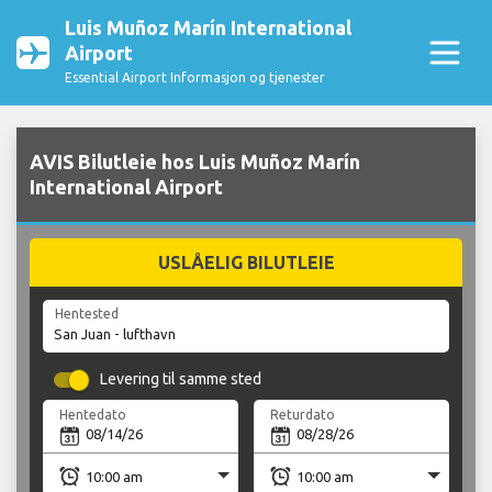
Luis Muñoz Marín International
Airport
Essential Airport Informasjon og tjenester
AVIS Bilutleie hos Luis Muñoz Marín
International Airport
USLÅELIG BILUTLEIE
Hentested
Levering til samme sted
Hentedato
Returdato