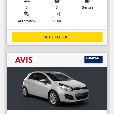
group
business_center
local_gas_station
5
3
Bensin
miscellaneous_services
login
Automatisk
5 Dør
SE DETALJER...
KOMPAKT