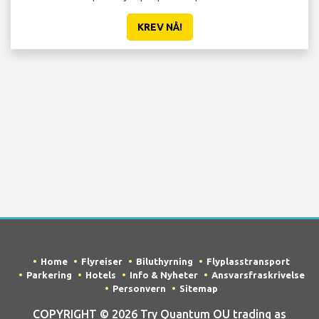
KREV NÅ!
Home
Flyreiser
Biluthyrning
Flyplasstransport
Parkering
Hotels
Info & Nyheter
Ansvarsfraskrivelse
Personvern
Sitemap
COPYRIGHT © 2026 Try Quantum OU trading as