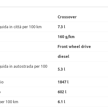
Crossover
uida in città per 100 km
7.3 l
160 g/km
Front wheel drive
diesel
guida in autostrada per 100
5.3 l
io
1847 l
o
602 l
per 100 km
6.1 l