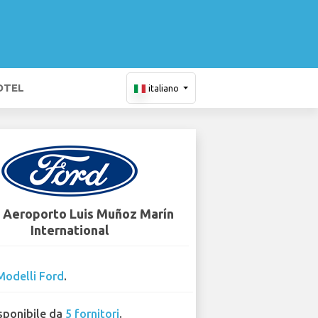
OTEL
italiano
- Aeroporto Luis Muñoz Marín
International
Modelli Ford
.
sponibile da
5 fornitori
.