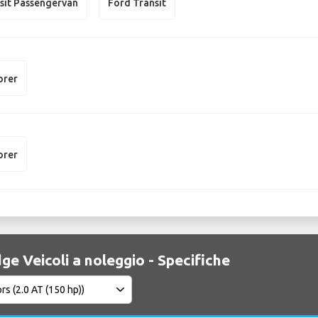
sit Passengervan
Ford Transit
orer
orer
ge Veicoli a noleggio - Specifiche