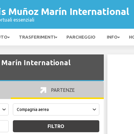
s Muñoz Marín International
rtuali essenziali
UTO
TRASFERIMENTI
PARCHEGGIO
INFO
H
Marín International
PARTENZE
FILTRO