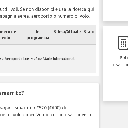
tti i voli. Se non disponibile usa la ricerca qui
ompagnia aerea, aeroporto o numero di volo.
mero del
In
Stima/Attuale
Stato
volo
programma
Potr
su Aeroporto Luis Muñoz Marín International.
risarci
smarrito?
bagagli smarriti o £520 (€600) di
oni di voli idonei. Verifica il tuo risarcimento