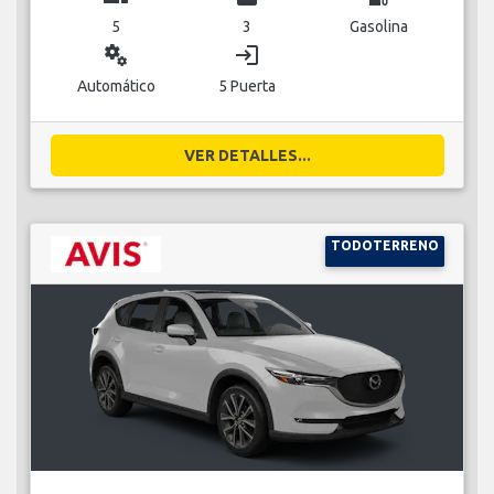
5
3
Gasolina
miscellaneous_services
login
Automático
5 Puerta
VER DETALLES...
TODOTERRENO