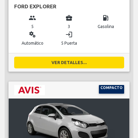
FORD EXPLORER
group
business_center
local_gas_station
5
3
Gasolina
miscellaneous_services
login
Automático
5 Puerta
VER DETALLES...
COMPACTO