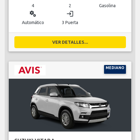
4
2
Gasolina
miscellaneous_services
login
Automático
3 Puerta
VER DETALLES...
MEDIANO