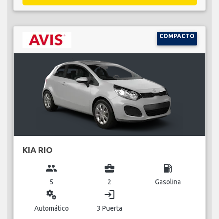
COMPACTO
KIA RIO
group
business_center
local_gas_station
5
2
Gasolina
miscellaneous_services
login
Automático
3 Puerta