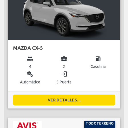
MAZDA CX-5
group
business_center
local_gas_station
4
2
Gasolina
miscellaneous_services
login
Automático
3 Puerta
VER DETALLES...
TODOTERRENO