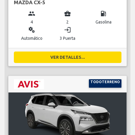
MAZDA CX-5
group
business_center
local_gas_station
4
2
Gasolina
miscellaneous_services
login
Automático
3 Puerta
VER DETALLES...
TODOTERRENO