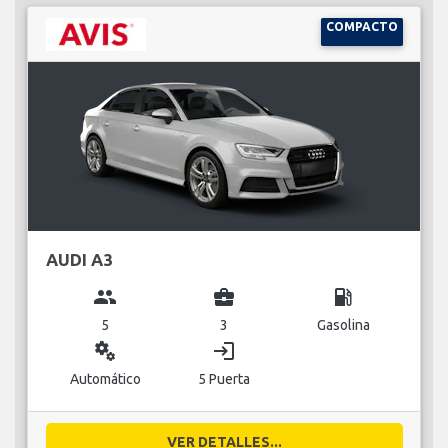
COMPACTO
AUDI A3
group
business_center
local_gas_station
5
3
Gasolina
miscellaneous_services
login
Automático
5 Puerta
VER DETALLES...