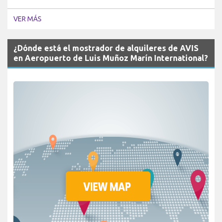
VER MÁS
¿Dónde está el mostrador de alquileres de AVIS
en Aeropuerto de Luis Muñoz Marín International?