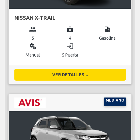
NISSAN X-TRAIL
group
business_center
local_gas_station
5
4
Gasolina
miscellaneous_services
login
Manual
5 Puerta
VER DETALLES...
MEDIANO