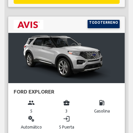
TODOTERRENO
FORD EXPLORER
group
business_center
local_gas_station
5
3
Gasolina
miscellaneous_services
login
Automático
5 Puerta