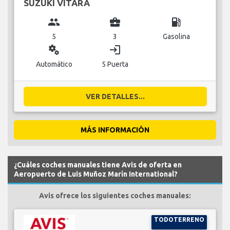
SUZUKI VITARA
group
business_center
local_gas_station
5
3
Gasolina
miscellaneous_services
login
Automático
5 Puerta
VER DETALLES...
MÁS INFORMACIÓN
¿Cuáles coches manuales tiene Avis de oferta en
Aeropuerto de Luis Muñoz Marín International?
Avis ofrece los siguientes coches manuales:
TODOTERRENO