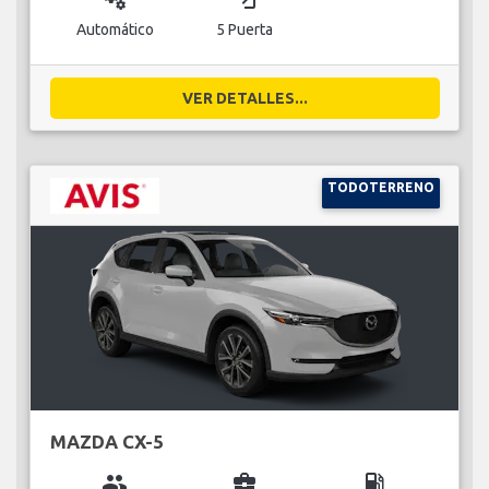
Automático
5 Puerta
VER DETALLES...
TODOTERRENO
MAZDA CX-5
group
business_center
local_gas_station