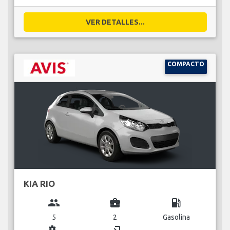
VER DETALLES...
COMPACTO
KIA RIO
group
business_center
local_gas_station
5
2
Gasolina