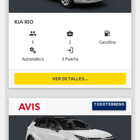
KIA RIO
group
business_center
local_gas_station
5
2
Gasolina
miscellaneous_services
login
Automático
3 Puerta
VER DETALLES...
TODOTERRENO