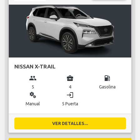
NISSAN X-TRAIL
group
business_center
local_gas_station
5
4
Gasolina
miscellaneous_services
login
Manual
5 Puerta
VER DETALLES...