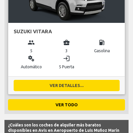
SUZUKI VITARA
group
business_center
local_gas_station
5
3
Gasolina
miscellaneous_services
login
Automático
5 Puerta
VER DETALLES...
VER TODO
¿Cuáles son los coches de alquiler más baratos
disponibles en Avis en Aeropuerto de Luis Muñoz Marín