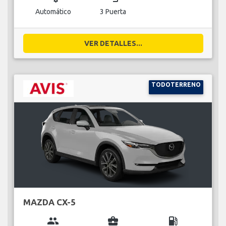
Automático
3 Puerta
VER DETALLES...
TODOTERRENO
MAZDA CX-5
group
business_center
local_gas_station