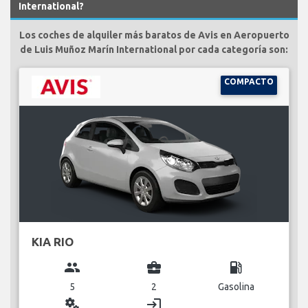
International?
Los coches de alquiler más baratos de Avis en Aeropuerto
de Luis Muñoz Marín International por cada categoría son:
COMPACTO
KIA RIO
group
business_center
local_gas_station
5
2
Gasolina
miscellaneous_services
login