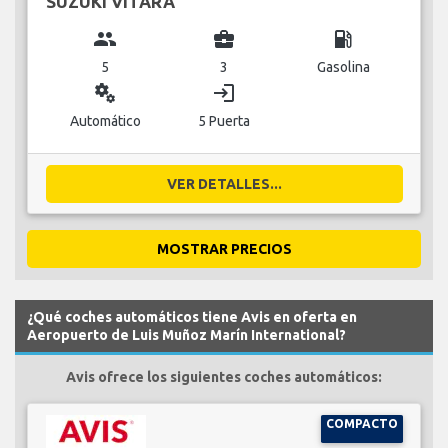
SUZUKI VITARA
group
business_center
local_gas_station
5
3
Gasolina
miscellaneous_services
login
Automático
5 Puerta
VER DETALLES...
MOSTRAR PRECIOS
¿Qué coches automáticos tiene Avis en oferta en
Aeropuerto de Luis Muñoz Marín International?
Avis ofrece los siguientes coches automáticos:
COMPACTO