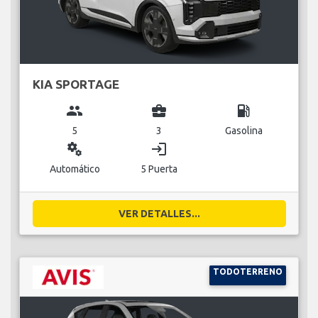
KIA SPORTAGE
group
business_center
local_gas_station
5
3
Gasolina
miscellaneous_services
login
Automático
5 Puerta
VER DETALLES...
TODOTERRENO