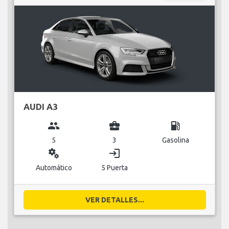
AUDI A3
group
business_center
local_gas_station
5
3
Gasolina
miscellaneous_services
login
Automático
5 Puerta
VER DETALLES...