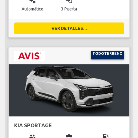
miscellaneous_services
login
Automático
3 Puerta
VER DETALLES...
TODOTERRENO
KIA SPORTAGE
group
business_center
local_gas_station