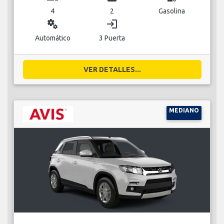
4
2
Gasolina
miscellaneous_services
login
Automático
3 Puerta
VER DETALLES...
MEDIANO