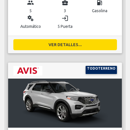
group
business_center
local_gas_station
5
3
Gasolina
miscellaneous_services
login
Automático
5 Puerta
VER DETALLES...
TODOTERRENO