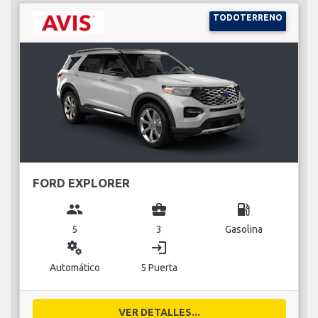
TODOTERRENO
FORD EXPLORER
group
business_center
local_gas_station
5
3
Gasolina
miscellaneous_services
login
Automático
5 Puerta
VER DETALLES...