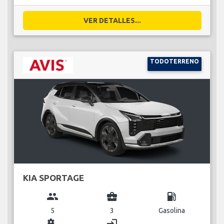
VER DETALLES...
TODOTERRENO
KIA SPORTAGE
group
business_center
local_gas_station
5
3
Gasolina
miscellaneous_services
login