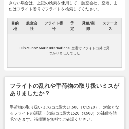
きない場合は、上記の検索を使用して、航空会社、空港、ま
たはフライト番号でフライトを検索してください。
目的
航空会
フライト番
予
見積/実
ステータ
地
社
号
定
際
ス
Luis Muñoz Marín International 空港でフライト出発は見
つかりませんでした
フライトの乱れや手荷物の取り扱いミスが
ありましたか？
手荷物の取り扱いミスには最大£1,600（€1,920）、対象とな
るフライトの遅延・欠航には最大£520（€600）の補償を請
求できます。補償額を無料でご確認ください。