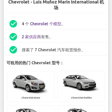
Chevrolet - Luis Muñoz Marín International 机
场
check_circle
4 个
Chevrolet 个模型
。
check_circle
2 家供应商
有售。
check_circle
搜索了 7 Chevrolet 汽车租赁报价。
可租用的热门 Chevrolet 型号：
Chevrolet Aveo
Chevrolet Malibu