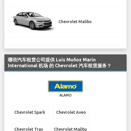
Chevrolet Malibu
哪些汽车租赁公司提供 Luis Muñoz Marín
International 机场 的 Chevrolet 汽车租赁服务？
ALAMO
Chevrolet Spark
Chevrolet Aveo
Chevrolet Trax
Chevrolet Malibu