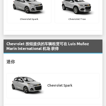
Chevrolet Spark
Chevrolet Trax
Chevrolet 按组提供的车辆租赁可在 Luis Muñoz
Marín International 机场 获得
迷你
Chevrolet Spark